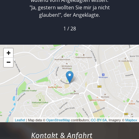
wütend vom Angeklagten wissen.
"Ja, gestern wollten Sie mir ja nicht
glauben!", der Angeklagte.
1 / 28
+
−
Leaflet
| Map data ©
OpenStreetMap
contributors,
CC-BY-SA
, Imagery ©
Mapbox
Kontakt & Anfahrt